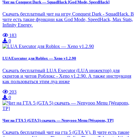
Чит на Conquest Dark — SquadHack [God Mode, SpeedHack]
Скачать бесплатный чит на игру Conquest Dark - SquadHack. В
чите есть такие функции как God Mode, SpeedHack, Max Stats,
Infinity Energy.
183
0
LUA Executor для Roblox — Xeno v1.2.90
Скачать бесплатный LUA Executor (LUA инжектор) для
скритов и читов Роблокс - Xeno v1.2.90. А также инструкция
как пользоваться этим луа инже
203
0
Чит на ГТА 5 (GTA 5) скачать — Nenyooo Menu [Weapons, TP]
Скачать бесплатный чит на гта 5 (GTA V). В чите есть такие