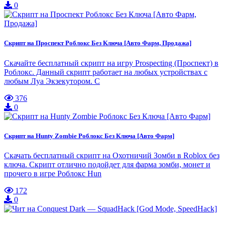
0
Скрипт на Проспект Роблокс Без Ключа [Авто Фарм, Продажа]
Скачайте бесплатный скрипт на игру Prospecting (Проспект) в
Роблокс. Данный скрипт работает на любых устройствах с
любым Луа Экзекутором. С
376
0
Скрипт на Hunty Zombie Роблокс Без Ключа [Авто Фарм]
Скачать бесплатный скрипт на Охотничий Зомби в Roblox без
ключа. Скрипт отлично подойдет для фарма зомби, монет и
прочего в игре Роблокс Hun
172
0