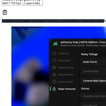
loadstring(game:HttpGet("https://pastebin.com/raw/FmDrh