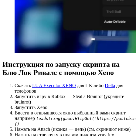
Инструкция по запуску скрипта на
Блю Лок Ривалс с помощью Xeno
Скачать
LUA Executor XENO
для ПК либо
Delta
для
телефонов
Запустить игру в Roblox — Steal a Brainrot (украдите
brainrot)
Запустить Xeno
Ввести в открывшееся окно выбранный вами скрипт,
например
loadstring(game:HttpGet("https://pastebin
()
Нажать на Attach (иконка — цепь) (см. скриншот ниже)
Нажать на стрелочку в правом нижнем углу (см.