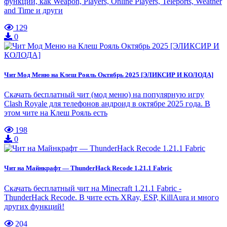
функции, как Weapon, Players, Online Players, Teleports, Weather
and Time и други
129
0
Чит Мод Меню на Клеш Рояль Октябрь 2025 [ЭЛИКСИР И КОЛОДА]
Скачать бесплатный чит (мод меню) на популярную игру
Clash Royale для телефонов андроид в октябре 2025 года. В
этом чите на Клеш Рояль есть
198
0
Чит на Майнкрафт — ThunderHack Recode 1.21.1 Fabric
Скачать бесплатный чит на Minecraft 1.21.1 Fabric -
ThunderHack Recode. В чите есть XRay, ESP, KillAura и много
других функций!
204