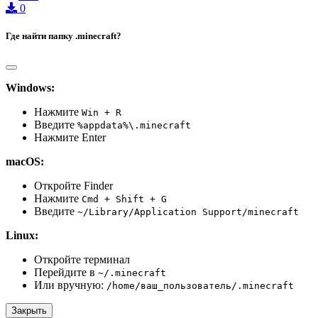
0
Где найти папку .minecraft?
Windows:
Нажмите
Win + R
Введите
%appdata%\.minecraft
Нажмите Enter
macOS:
Откройте Finder
Нажмите
Cmd + Shift + G
Введите
~/Library/Application Support/minecraft
Linux:
Откройте терминал
Перейдите в
~/.minecraft
Или вручную:
/home/ваш_пользователь/.minecraft
Закрыть