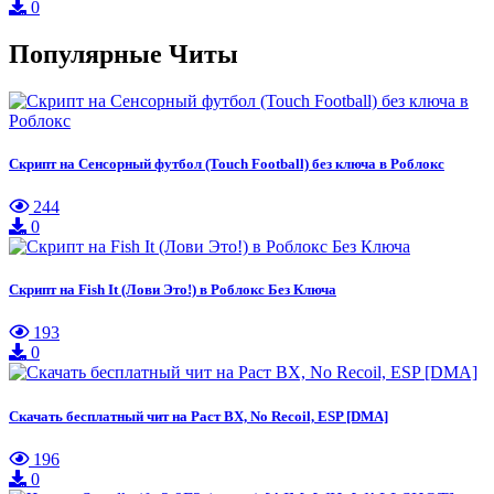
0
Популярные Читы
Скрипт на Сенсорный футбол (Touch Football) без ключа в Роблокс
244
0
Скрипт на Fish It (Лови Это!) в Роблокс Без Ключа
193
0
Скачать бесплатный чит на Раст ВХ, No Recoil, ESP [DMA]
196
0