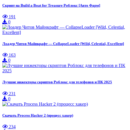
Скрипт на Build a Boat for Treasure Роблокс [Авто Фарм]
191
0
Лоадер Читов Майнкрафт — CollapseLoader [Wild, Celestial, Excellent]
163
0
Лучшие инжекторы скриптов Роблокс для телефонов и ПК 2025
231
0
Скачать Process Hacker 2 (процесс хакер)
234