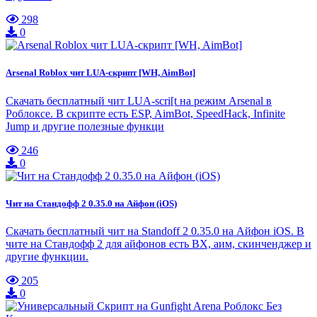
298
0
Arsenal Roblox чит LUA-скрипт [WH, AimBot]
Скачать бесплатный чит LUA-scri[t на режим Arsenal в
Роблоксе. В скрипте есть ESP, AimBot, SpeedHack, Infinite
Jump и другие полезные функци
246
0
Чит на Стандофф 2 0.35.0 на Айфон (iOS)
Скачать бесплатный чит на Standoff 2 0.35.0 на Айфон iOS. В
чите на Стандофф 2 для айфонов есть ВХ, аим, скинченджер и
другие функции.
205
0