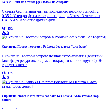
Nerest — чит на Стандофф 2 0.35.2 на Андроид
Скачать бесплатный чит на последнюю версию Standoff 2
0.35.2 (Стендофф) на телефон андроид - Nerest. В чите есть
ВХ, АИМ и многие другие фун
195
0
Скрипт на Построй остров в Роблокс без ключа [Автофарм]
Скрипт на Построй остров: полная автоматизация действий
(автофарм ресурсов, голды, автокрафт и многое другое!). Не
требует ключа!
175
0
Скрипт на Plants vs Brainrots Роблокс Без Ключа [Авто атака, Сбор
денег]