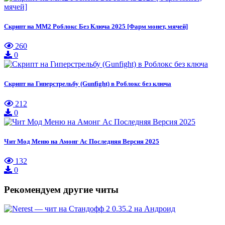
Скрипт на ММ2 Роблокс Без Ключа 2025 [Фарм монет, мячей]
260
0
Скрипт на Гиперстрельбу (Gunfight) в Роблокс без ключа
212
0
Чит Мод Меню на Амонг Ас Последняя Версия 2025
132
0
Рекомендуем другие читы