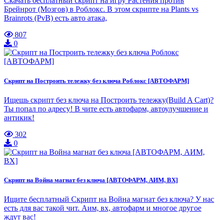
Скачать бесплатный скрипт на игру Растения против
Брейнрот (Мозгов) в Роблокс. В этом скрипте на Plants vs
Brainrots (PvB) есть авто атака,
807
0
Скрипт на Построить тележку без ключа Роблокс [АВТОФАРМ]
Ищешь скрипт без ключа на Построить тележку(Build A Cart)?
Ты попал по адресу! В чите есть автофарм, автоулучшение и
антикик!
302
0
Скрипт на Война магнат без ключа [АВТОФАРМ, АИМ, ВХ]
Ищите бесплатный Скрипт на Война магнат без ключа? У нас
есть для вас такой чит. Аим, вх, автофарм и многое другое
ждут вас!