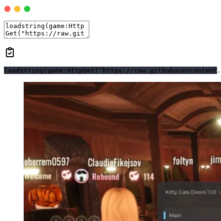
loadstring(game:HttpGet("https://raw.githubusercontent.