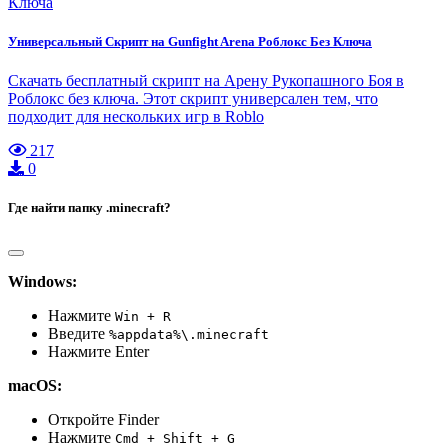
Универсальный Скрипт на Gunfight Arena Роблокс Без Ключа
Скачать бесплатный скрипт на Арену Рукопашного Боя в
Роблокс без ключа. Этот скрипт универсален тем, что
подходит для нескольких игр в Roblo
217
0
Где найти папку .minecraft?
Windows:
Нажмите
Win + R
Введите
%appdata%\.minecraft
Нажмите Enter
macOS:
Откройте Finder
Нажмите
Cmd + Shift + G