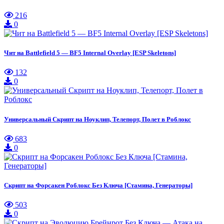
216
0
Чит на Battlefield 5 — BF5 Internal Overlay [ESP Skeletons]
132
0
Универсальный Скрипт на Ноуклип, Телепорт, Полет в Роблокс
683
0
Скрипт на Форсакен Роблокс Без Ключа [Стамина, Генераторы]
503
0