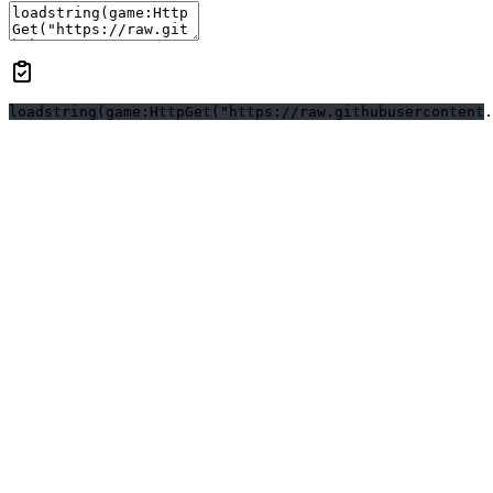
loadstring(game:HttpGet("https://raw.githubusercontent.