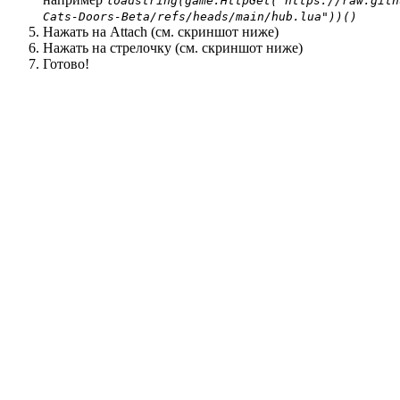
loadstring(game:HttpGet("https://raw.gith
Cats-Doors-Beta/refs/heads/main/hub.lua"))()
Нажать на Attach (см. скриншот ниже)
Нажать на стрелочку (см. скриншот ниже)
Готово!