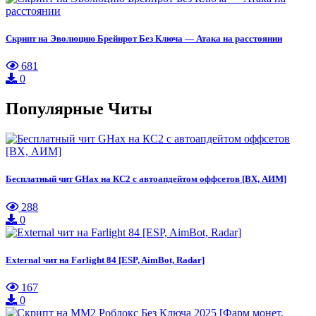
Скрипт на Эволюцию Брейнрот Без Ключа — Атака на расстоянии
681
0
Популярные Читы
Бесплатный чит GHax на КС2 с автоапдейтом оффсетов [ВХ, АИМ]
288
0
External чит на Farlight 84 [ESP, AimBot, Radar]
167
0