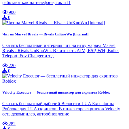
работают как на телефоне, так и П
900
0
Чит на Marvel Rivals — Rivals UnKnoWn [Internal]
Скачать бесплатный интернал чит на игру марвел Marvel
Rivals - Rivals UnKnoWn. В чите есть AIM, ESP, WH, Bullet
Teleport, Fov Changer и т.д
220
0
Velocity Executor — бесплатный инжектор для скриптов Roblox
Скачать бесплатный рабочий Велосити LUA Executor на
Роблокс для LUA скриптов. В инжекторе скриптов Velocity
есть декомпилер, автообновление
282
0