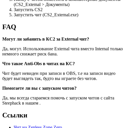
(CS2_External > Документы)
Запустить CS2
Запустить чит (CS2_External.exe)
FAQ
Могут ли забанить в КС2 за External чит?
Да, могут. Использование External чита вместо Internal только
немного снижает риск бана.
Что такое Anti-Obs в читах на КС?
Чит будет невиден при записи в OBS, т.е на записи видео
будет выглядеть так, будто вы играете без читов.
Помогаете ли вы с запуском читов?
Да, мы всегда стараемся помочь с запуском читов с сайта
Steephack в нашем .
Ссылки
Чит на Zenless Zone Zero