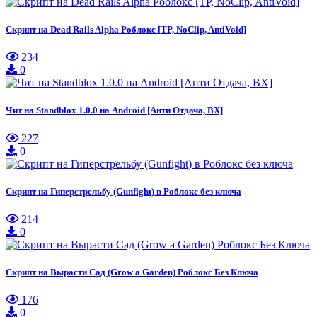
Скрипт на Dead Rails Alpha Роблокс [TP, NoClip, AntiVoid]
234
0
Чит на Standblox 1.0.0 на Android [Анти Отдача, ВХ]
227
0
Скрипт на Гиперстрельбу (Gunfight) в Роблокс без ключа
214
0
Скрипт на Вырасти Сад (Grow a Garden) Роблокс Без Ключа
176
0