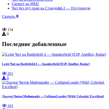
Скрипт на ММ2
Чит без рут прав на Стандофф 2 — Плутониум
Скачать
154
0
Последние добавленные
Legit Чит на Battlefield 4 — Spankerfield [ESP, AimBot, Radar]
201
0
Лоадер Читов Майнкрафт — CollapseLoader [Wild, Celestial, Excellent]
163