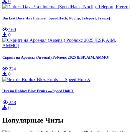
0
Darkest Days Чит Internal [SpeedHack, Noclip, Teleport, Freeze]
169
0
Скрипт на Арсенал (Arsenal) Роблокс 2025 [ESP, AIM, AMMO]
224
0
Чит на Roblox Blox Fruits — Speed Hub X
248
0
Популярные Читы