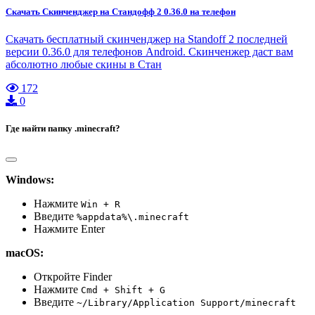
Скачать Скинченджер на Стандофф 2 0.36.0 на телефон
Скачать бесплатный скинченджер на Standoff 2 последней
версии 0.36.0 для телефонов Android. Скинченжер даст вам
абсолютно любые скины в Стан
172
0
Где найти папку .minecraft?
Windows:
Нажмите
Win + R
Введите
%appdata%\.minecraft
Нажмите Enter
macOS:
Откройте Finder
Нажмите
Cmd + Shift + G
Введите
~/Library/Application Support/minecraft