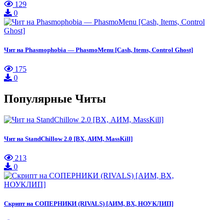
129
0
Чит на Phasmophobia — PhasmoMenu [Cash, Items, Control Ghost]
175
0
Популярные Читы
Чит на StandChillow 2.0 [ВХ, АИМ, MassKill]
213
0
Скрипт на СОПЕРНИКИ (RIVALS) [АИМ, ВХ, НОУКЛИП]