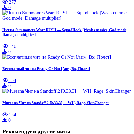
277
0
Чит на Summoners War: RUSH — SquadHack [Weak enemies, God mode,
Damage multiplier]
146
0
Бесплатный чит на Ready Or Not [Аим, Вх, Полет]
154
0
Mureana Чит на Standoff 2 [0.33.3] — WH, Rage, SkinChanger
134
0
Рекомендуем другие читы