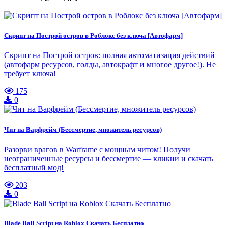
Скрипт на Построй остров в Роблокс без ключа [Автофарм]
Скрипт на Построй остров: полная автоматизация действий
(автофарм ресурсов, голды, автокрафт и многое другое!). Не
требует ключа!
175
0
Чит на Варфрейм (Бессмертие, множитель ресурсов)
Разорви врагов в Warframe с мощным читом! Получи
неограниченные ресурсы и бессмертие — кликни и скачать
бесплатный мод!
203
0
Blade Ball Script на Roblox Скачать Бесплатно