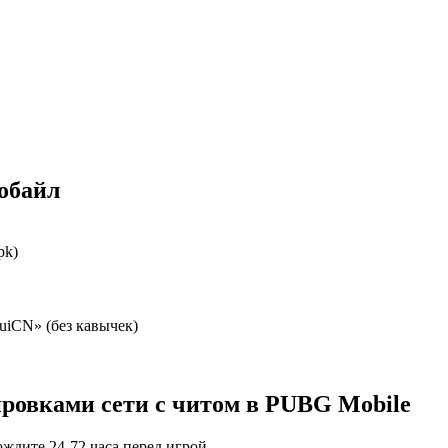
обайл
pk)
uiCN» (без кавычек)
кировками сети с читом в PUBG Mobile
ждите 24-72 часа перед игрой