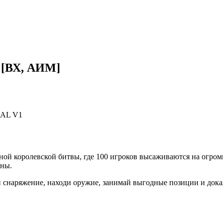
 [ВХ, АИМ]
BAL V1
ой королевской битвы, где 100 игроков высаживаются на огромн
оны.
ай снаряжение, находи оружие, занимай выгодные позиции и док