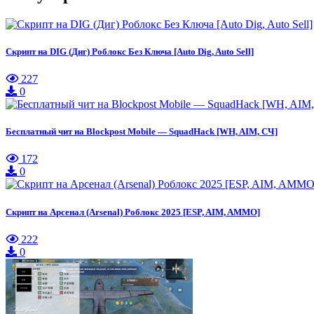
Скрипт на DIG (Диг) Роблокс Без Ключа [Auto Dig, Auto Sell]
227
0
Бесплатный чит на Blockpost Mobile — SquadHack [WH, AIM, СЧ]
172
0
Скрипт на Арсенал (Arsenal) Роблокс 2025 [ESP, AIM, AMMO]
222
0