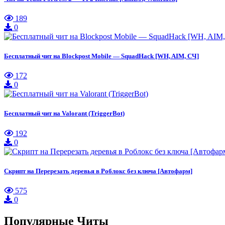
189
0
Бесплатный чит на Blockpost Mobile — SquadHack [WH, AIM, СЧ]
172
0
Бесплатный чит на Valorant (TriggerBot)
192
0
Скрипт на Перерезать деревья в Роблокс без ключа [Автофарм]
575
0
Популярные Читы