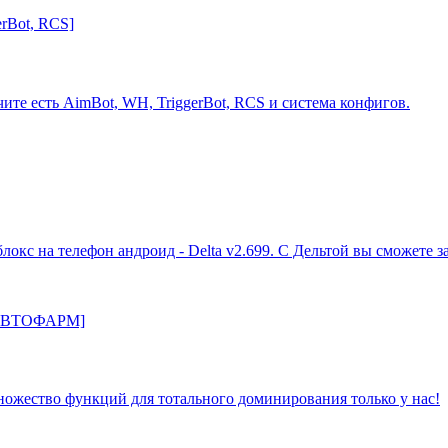
В чите есть AimBot, WH, TriggerBot, RCS и система конфигов.
кс на телефон андроид - Delta v2.699. С Дельтой вы сможете за
ожество функций для тотального доминирования только у нас!