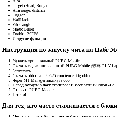
Aim
Target (Head, Body)
Aim range, distance
Trigger
WallHack
Wide angle
Magic Bullet
Enable 120FPS
И другие функции
Инструкция по запуску чита на Пабг М
Удалить оригинальный PUBG Mobile
Скачать модифицированный PUBG Mobile (破碎 GL V1.a
Запустить
Скачать obb (main.20525.com.tencent.ig.obb)
Через MT Manager закинуть obb
Перед заходом в пабг скопировать бесплатный ключ «PoS
Открыть PUBG Mobile
Готово!
Для тех, кто часто сталкивается с бло
Меньше играть с ботами, после блокировки аккаунта подо