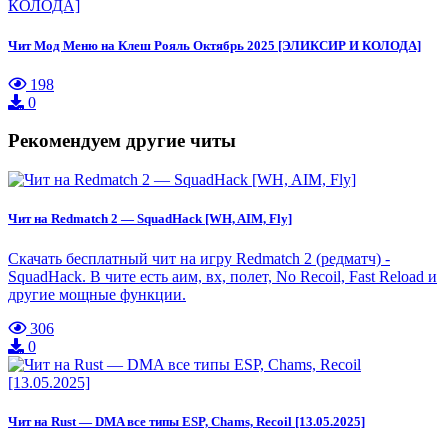
Чит Мод Меню на Клеш Рояль Октябрь 2025 [ЭЛИКСИР И КОЛОДА]
198
0
Рекомендуем другие читы
Чит на Redmatch 2 — SquadHack [WH, AIM, Fly]
Скачать бесплатный чит на игру Redmatch 2 (редматч) -
SquadHack. В чите есть аим, вх, полет, No Recoil, Fast Reload и
другие мощные функции.
306
0
Чит на Rust — DMA все типы ESP, Chams, Recoil [13.05.2025]