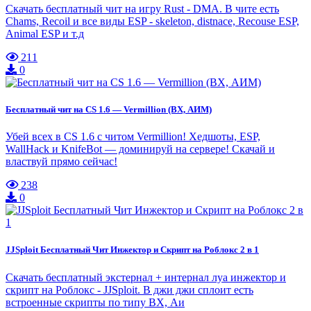
Скачать бесплатный чит на игру Rust - DMA. В чите есть
Chams, Recoil и все виды ESP - skeleton, distnace, Recouse ESP,
Animal ESP и т.д
211
0
Бесплатный чит на CS 1.6 — Vermillion (ВХ, АИМ)
Убей всех в CS 1.6 с читом Vermillion! Хедшоты, ESP,
WallHack и KnifeBot — доминируй на сервере! Скачай и
властвуй прямо сейчас!
238
0
JJSploit Бесплатный Чит Инжектор и Скрипт на Роблокс 2 в 1
Скачать бесплатный экстернал + интернал луа инжектор и
скрипт на Роблокс - JJSploit. В джи джи сплоит есть
встроенные скрипты по типу ВХ, Аи