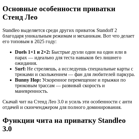
Основные особенности приватки
Стенд Лео
Standleo выделяется среди других приваток Standoff 2
благодаря уникальным режимам и механикам. Вот что делает
его топовым в 2025 году:
Duels 1×1 и 2×2:
Быстрые дуэли один на один или в
парах — идеально для теста навыков без лишнего
ожидания.
Surf:
Не стреляешь, а исследуешь специальные карты с
трюками и скольжением — фан для любителей паркура.
Bunny Hop:
Ускоренное перемещение и прыжки по
трюковым трассам — развивай скорость и
маневренность.
Скачай чит на Стенд Лео 3.0 и усиль эти особенности с анти
отдачей и скинченджером для полного доминирования.
Функции чита на приватку Standleo
3.0