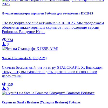
Лучшие инжекторы скриптов Роблокс для телефонов и ПК 2025
Это подборка все еще актуальна на 16.10.25. Мы продолжаем
обновлять инжекторы для скриптов под последние версии
Роблокса. Введение Игр...
234
0
Чит на Сталкрафт Х [ESP, AIM]
Скачать бесплатный чит на игру STALCRAFT: X. Благодаря
этому читу вы сможете видеть противников и союзников
через стены.
159
0
Скрипт на Steal a Brainrot (Украдите Brainrot) Роблокс