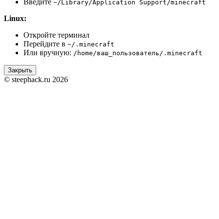
Введите
~/Library/Application Support/minecraft
Linux:
Откройте терминал
Перейдите в
~/.minecraft
Или вручную:
/home/ваш_пользователь/.minecraft
Закрыть
© steephack.ru 2026