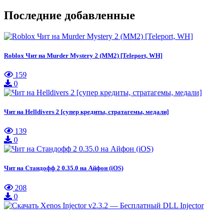
Последние добавленные
Roblox Чит на Murder Mystery 2 (MM2) [Teleport, WH]
159
0
Чит на Helldivers 2 [супер кредиты, стратагемы, медали]
139
0
Чит на Стандофф 2 0.35.0 на Айфон (iOS)
208
0