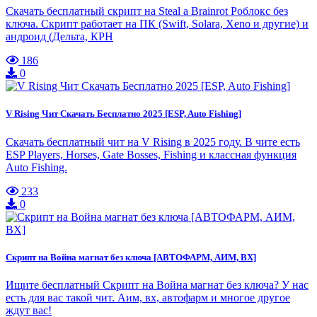
Скачать бесплатный скрипт на Steal a Brainrot Роблокс без
ключа. Скрипт работает на ПК (Swift, Solara, Xeno и другие) и
андроид (Дельта, КРН
186
0
V Rising Чит Скачать Бесплатно 2025 [ESP, Auto Fishing]
Скачать бесплатный чит на V Rising в 2025 году. В чите есть
ESP Players, Horses, Gate Bosses, Fishing и классная функция
Auto Fishing.
233
0
Скрипт на Война магнат без ключа [АВТОФАРМ, АИМ, ВХ]
Ищите бесплатный Скрипт на Война магнат без ключа? У нас
есть для вас такой чит. Аим, вх, автофарм и многое другое
ждут вас!