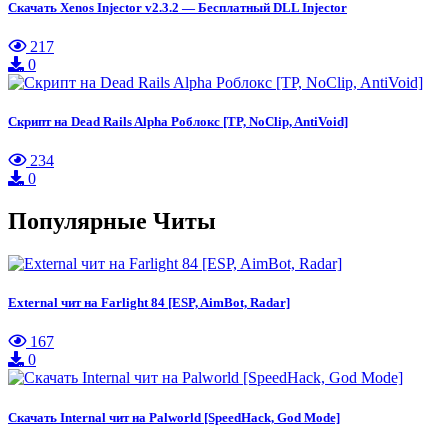
Скачать Xenos Injector v2.3.2 — Бесплатный DLL Injector
217
0
Скрипт на Dead Rails Alpha Роблокс [TP, NoClip, AntiVoid]
234
0
Популярные Читы
External чит на Farlight 84 [ESP, AimBot, Radar]
167
0
Скачать Internal чит на Palworld [SpeedHack, God Mode]