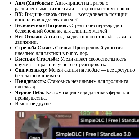
Аим (Хитбоксы):
Авто-прицел на врагов с
расширенными хитбоксами — хэдшоты станут проще.
ВХ:
Видишь сквозь стены — всегда знаешь позиции
оппонентов в дуэлях или surf.
Бесконечные Патроны:
Стреляй без перезарядки —
бесконечный боезапас для длинных матчей.
Нет Отдачи:
Анти отдача для точной стрельбы даже в
движении.
Стрельба Сквозь Стены:
Простреливай укрытия —
идеально для тактики в bunny hop.
Быстрая Стрельба:
Увеличивает скорострельность
оружия — враги не успеют отреагировать.
Скинченджер:
Меняй скины на любые — все доступно
бесплатно в приватке.
Невидимость:
Становись невидимым для троллинга
или засад.
Черное Небо:
Кастомизация вида для атмосферы или
преимущества.
И многое другое