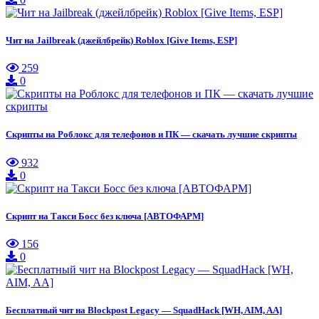
Чит на Jailbreak (джейлбрейк) Roblox [Give Items, ESP]
259
0
Скрипты на Роблокс для телефонов и ПК — скачать лучшие скрипты
932
0
Скрипт на Такси Босс без ключа [АВТОФАРМ]
156
0
Бесплатный чит на Blockpost Legacy — SquadHack [WH, AIM, AA]