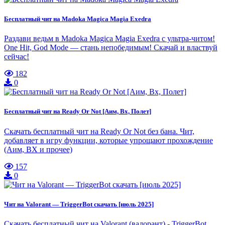
Бесплатный чит на Madoka Magica Magia Exedra
Раздави ведьм в Madoka Magica Magia Exedra с ультра-читом!
One Hit, God Mode — стань непобедимым! Скачай и властвуй
сейчас!
182
0
Бесплатный чит на Ready Or Not [Аим, Вх, Полет]
Скачать бесплатный чит на Ready Or Not без бана. Чит,
добавляет в игру функции, которые упрощают прохождение
(Аим, ВХ и прочее)
157
0
Чит на Valorant — TriggerBot скачать [июль 2025]
Скачать бесплатный чит на Valorant (валорант) - TriggerBot