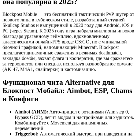
она популярна в 2025?
Blockpost Mobile — это бесплатный тактический PvP-шутер от
первого лица в кубическом стиле, разработанный студией
Skullcap Studios и выпущенный в 2020 году для Android, iOS и
PC (через Steam). К 2025 году игра набрала миллионы игроков
благодаря ураганному геймплею, вдохновленному
классическими онлайн-FPS вроде CS:GO, но с уникальной
блочной графикой, напоминающей Minecraft. Blockpost
предлагает динамичные сражения в режимах deathmatch,
закладка бомбы, захват флага и кооператив, где вы сражаетесь
за террористов или спецназ, используя разнообразное оружие
(AK-47, M4A1, снайперки) и кастомизацию.
Функционал чита Alternative для
Блокпост Мобайл: Aimbot, ESP, Chams
и Конфиги
Aimbot (АИМ):
Авто-прицел с ротациями (Aim step 0,
Bypass GCD), легит-модом и настройками для хэдшотов.
Комбинируйте с Movement для динамичных
перемещений.
Triggerbot:
Автоматический выстрел при наведении на