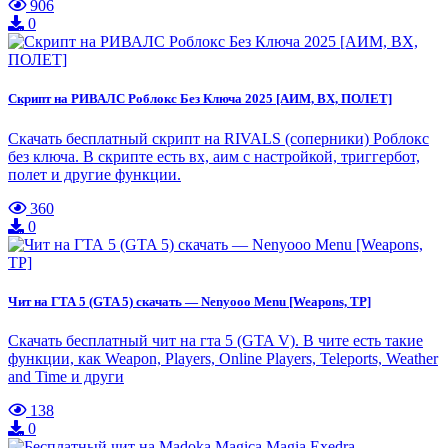
906
0
Скрипт на РИВАЛС Роблокс Без Ключа 2025 [АИМ, ВХ, ПОЛЕТ]
Скачать бесплатный скрипт на RIVALS (соперники) Роблокс
без ключа. В скрипте есть вх, аим с настройкой, триггербот,
полет и другие функции.
360
0
Чит на ГТА 5 (GTA 5) скачать — Nenyooo Menu [Weapons, TP]
Скачать бесплатный чит на гта 5 (GTA V). В чите есть такие
функции, как Weapon, Players, Online Players, Teleports, Weather
and Time и други
138
0