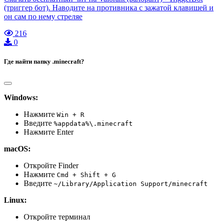
(триггер бот). Наводите на противника с зажатой клавишей и
он сам по нему стреляе
216
0
Где найти папку .minecraft?
Windows:
Нажмите
Win + R
Введите
%appdata%\.minecraft
Нажмите Enter
macOS:
Откройте Finder
Нажмите
Cmd + Shift + G
Введите
~/Library/Application Support/minecraft
Linux:
Откройте терминал