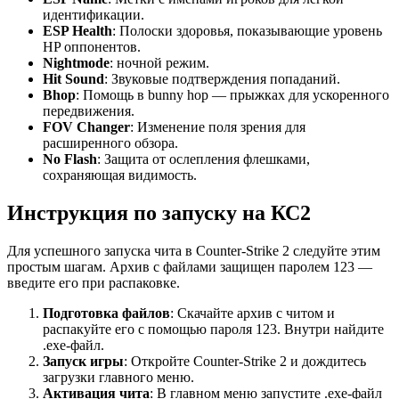
идентификации.
ESP Health
: Полоски здоровья, показывающие уровень
HP оппонентов.
Nightmode
: ночной режим.
Hit Sound
: Звуковые подтверждения попаданий.
Bhop
: Помощь в bunny hop — прыжках для ускоренного
передвижения.
FOV Changer
: Изменение поля зрения для
расширенного обзора.
No Flash
: Защита от ослепления флешками,
сохраняющая видимость.
Инструкция по запуску на КС2
Для успешного запуска чита в Counter-Strike 2 следуйте этим
простым шагам. Архив с файлами защищен паролем 123 —
введите его при распаковке.
Подготовка файлов
: Скачайте архив с читом и
распакуйте его с помощью пароля 123. Внутри найдите
.exe-файл.
Запуск игры
: Откройте Counter-Strike 2 и дождитесь
загрузки главного меню.
Активация чита
: В главном меню запустите .exe-файл