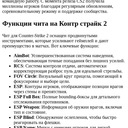
командную работу. С момента релиза CS2 получила
миллионы игроков благодаря регулярным обновлениям,
соревновательному режиму и поддержке сообщества.
Функции чита на Контр страйк 2
Чит для Counter-Strike 2 оснащен продвинутыми
инструментами, которые усиливают геймплей и дают
преимущество в матчах. Вот ключевые функции:
AimBot
: Усовершенствованная система наведения,
обеспечивающая точные попадания без лишних усилий.
RCS
: Система контроля отдачи, автоматически
корректирующая разброс пуль для идеальной стрельбы.
FOV Circle
: Визуальный круг прицела, помогающий в
фокусировке и выборе цели.
ESP
: Контуры игроков, отображающие позиции врагов
через стены и препятствия.
ESP Full Box
: Полные bounding-боксы для детального
отслеживания противников.
ESP Weapon
: Информация об оружии врагов, включая
тип и состояние.
ESP Blind
: Обнаружение ослепления, чтобы быстро
реагировать на флешки.
ESP Name
: Метки с именами игроков для легкой