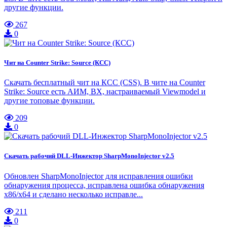
другие функции.
267
0
Чит на Counter Strike: Source (КСС)
Скачать бесплатный чит на КСС (CSS). В чите на Counter
Strike: Source есть АИМ, ВХ, настраиваемый Viewmodel и
другие топовые функции.
209
0
Скачать рабочий DLL-Инжектор SharpMonoInjector v2.5
Обновлен SharpMonoInjector для исправления ошибки
обнаружения процесса, исправлена ​​ошибка обнаружения
x86/x64 и сделано несколько исправле...
211
0