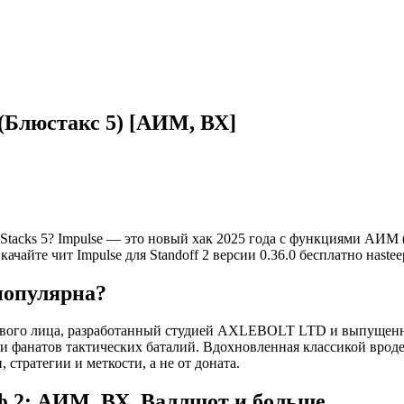
 (Блюстакс 5) [АИМ, ВХ]
tacks 5? Impulse — это новый хак 2025 года с функциями АИМ (A
йте чит Impulse для Standoff 2 версии 0.36.0 бесплатно наsteep
 популярна?
вого лица, разработанный студией AXLEBOLT LTD и выпущенный 
 фанатов тактических баталий. Вдохновленная классикой вроде Co
 стратегии и меткости, а не от доната.
ф 2: АИМ, ВХ, Валлшот и больше