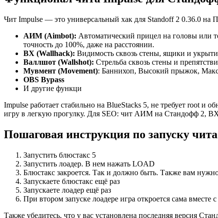
Чит Impulse — это универсальный хак для Standoff 2 0.36.0 н
АИМ (Aimbot):
Автоматический прицел на головы или те
точность до 100%, даже на расстоянии.
ВХ (Wallhack):
Видимость сквозь стены, ящики и укрытия
Валлшот (Wallshot):
Стрельба сквозь стены и препятстви
Мувмент (Movement)
: Баннихоп, Высокий прыжок, Макс
OBS Bypass
И другие функци
Impulse работает стабильно на BlueStacks 5, не требует root и 
игру в легкую прогулку. Для SEO: чит АИМ на Стандофф 2, ВХ 
Пошаговая инструкция по запуску чита I
Запустить блюстакс 5
Запустить лоадер. В нем нажать LOAD
Блюстакс закроется. Так и должно быть. Также вам нужно
Запускаете блюстакс ещё раз
Запускаете лоадер ещё раз
При втором запуске лоадере игра откроется сама вместе с
Также убедитесь, что у вас установлена последняя версия Станд