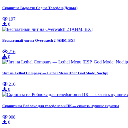
Скрипт на Вырасти Сад на Телефон (Дельта)
197
0
Бесплатный чит на Overwatch 2 [АИМ, ВХ]
216
0
Чит на Lethal Company — Lethal Menu [ESP, God Mode, Noclip]
216
0
Скрипты на Роблокс для телефонов и ПК — скачать лучшие скрипты
908
0