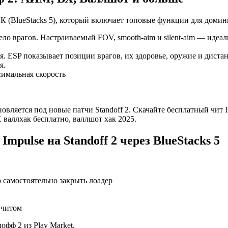
а ПК (BlueStacks 5), который включает топовые функции для дом
ло врагов. Настраиваемый FOV, smooth-aim и silent-aim — идеа
. ESP показывает позиции врагов, их здоровье, оружие и диста
я.
имальная скорость
обновляется под новые патчи Standoff 2. Скачайте бесплатный чит 
валлхак бесплатно, валлшот хак 2025.
mpulse на Standoff 2 через BlueStacks 5
 самостоятельно закрыть лоадер
 читом
офф 2 из Play Market.