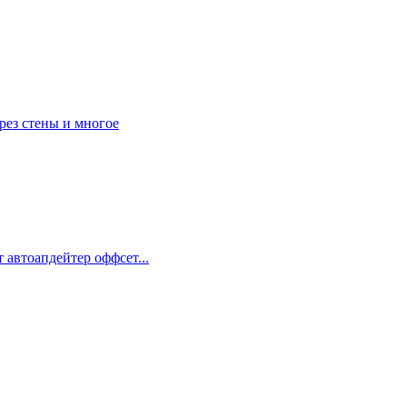
рез стены и многое
 автоапдейтер оффсет...