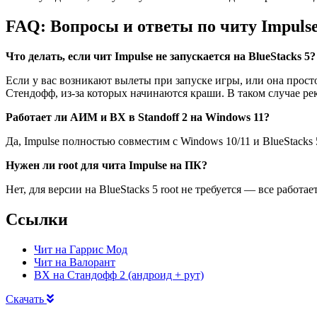
FAQ: Вопросы и ответы по читу Impuls
Что делать, если чит Impulse не запускается на BlueStacks 5?
Если у вас возникают вылеты при запуске игры, или она просто
Стендофф, из-за которых начинаются краши. В таком случае рек
Работает ли АИМ и ВХ в Standoff 2 на Windows 11?
Да, Impulse полностью совместим с Windows 10/11 и BlueStack
Нужен ли root для чита Impulse на ПК?
Нет, для версии на BlueStacks 5 root не требуется — все работа
Ссылки
Чит на Гаррис Мод
Чит на Валорант
ВХ на Стандофф 2 (андроид + рут)
Скачать