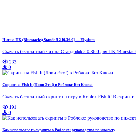
Чит на ПК (Bluestacks) Standoff 2 [0.36.0] — Elysium
Скачать бесплатный чит на Стандофф 2 0.36.0 для ПК (Bluestac
233
0
Скрипт на Fish It (Лови Это!) в Роблокс Без Ключа
Скачать бесплатный скрипт на игру в Roblox Fish It! В скрипте 
191
0
Как использовать скрипты в Роблокс: руководство по инжекту