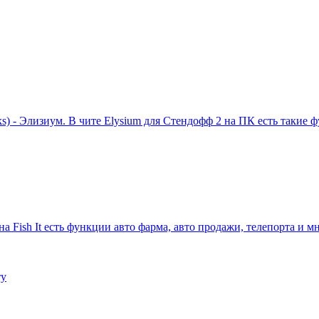
ks) - Элизиум. В чите Elysium для Стендофф 2 на ПК есть такие
на Fish It есть функции авто фарма, авто продажи, телепорта и м