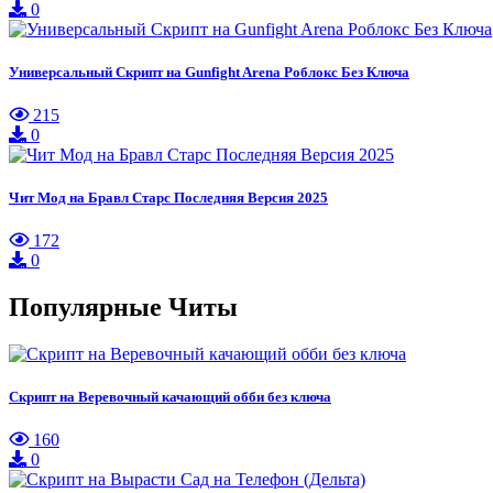
0
Универсальный Скрипт на Gunfight Arena Роблокс Без Ключа
215
0
Чит Мод на Бравл Старс Последняя Версия 2025
172
0
Популярные Читы
Скрипт на Веревочный качающий обби без ключа
160
0