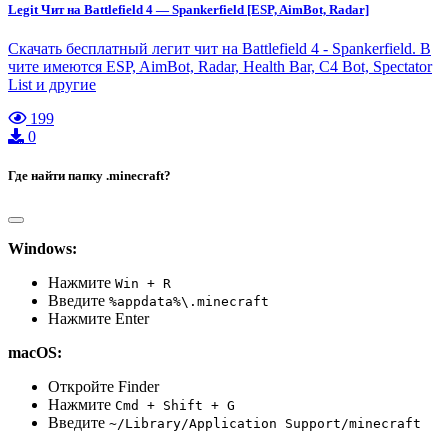
Legit Чит на Battlefield 4 — Spankerfield [ESP, AimBot, Radar]
Скачать бесплатный легит чит на Battlefield 4 - Spankerfield. В
чите имеются ESP, AimBot, Radar, Health Bar, C4 Bot, Spectator
List и другие
199
0
Где найти папку .minecraft?
Windows:
Нажмите
Win + R
Введите
%appdata%\.minecraft
Нажмите Enter
macOS:
Откройте Finder
Нажмите
Cmd + Shift + G
Введите
~/Library/Application Support/minecraft