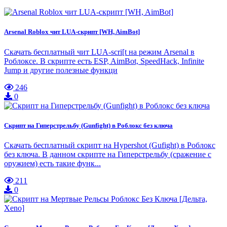
Arsenal Roblox чит LUA-скрипт [WH, AimBot]
Скачать бесплатный чит LUA-scri[t на режим Arsenal в
Роблоксе. В скрипте есть ESP, AimBot, SpeedHack, Infinite
Jump и другие полезные функци
246
0
Скрипт на Гиперстрельбу (Gunfight) в Роблокс без ключа
Скачать бесплатный скрипт на Hypershot (Gufight) в Роблокс
без ключа. В данном скрипте на Гиперстрельбу (сражение с
оружием) есть такие функ...
211
0