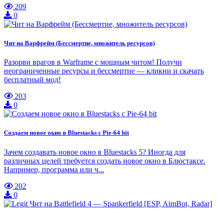
209
0
Чит на Варфрейм (Бессмертие, множитель ресурсов)
Разорви врагов в Warframe с мощным читом! Получи
неограниченные ресурсы и бессмертие — кликни и скачать
бесплатный мод!
203
0
Создаем новое окно в Bluestacks с Pie-64 bit
Зачем создавать новое окно в Bluestacks 5? Иногда для
различных целей требуется создать новое окно в Блюстаксе.
Например, программа или ч...
202
0