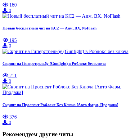
160
0
Новый бесплатный чит на КС2 — Аим, ВХ, NoFlash
195
0
Скрипт на Гиперстрельбу (Gunfight) в Роблокс без ключа
211
0
Скрипт на Проспект Роблокс Без Ключа [Авто Фарм, Продажа]
376
0
Рекомендуем другие читы