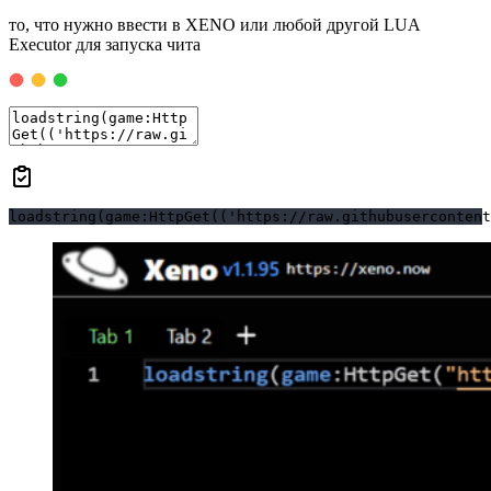
то, что нужно ввести в XENO или любой другой LUA
Executor для запуска чита
loadstring(game:HttpGet(('https://raw.githubusercontent