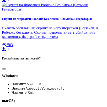
0
Скрипт на Форсакен Роблокс Без Ключа [Стамина, Генераторы]
Скачать бесплатный скрипт на игру Форсакен (Forsaken) в
Роблокс без ключа. Скрипт позволит видеть убийцу или
выживших, быстро бегать, автома
503
0
Где найти папку .minecraft?
Windows:
Нажмите
Win + R
Введите
%appdata%\.minecraft
Нажмите Enter
macOS: