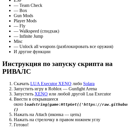
ESP
— Team Check
— Box
Gun Mods
Player Mods
— Fly
— Walkspeed (спидхак)
— Infinite Jump
Misc
— Unlock all weapons (разблокировать все оружия)
И другие функции
Инструкция по запуску скрипта на
РИВАЛС
Скачать
LUA Executor XENO
либо
Solara
Запустить игру в Roblox — Gunfight Arena
Запустить
XENO
или любой другой Lua Executor
Ввести в открывшееся
окно
loadstring(game:HttpGet(('https://raw.githubu
()
Нажать на Attach (иконка — цепь)
Нажать на стрелочку в правом нижнем углу
Готово!