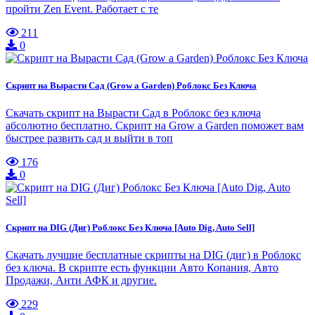
пройти Zen Event. Работает с те
211
0
Скрипт на Вырасти Сад (Grow a Garden) Роблокс Без Ключа
Скачать скрипт на Вырасти Сад в Роблокс без ключа
абсолютно бесплатно. Скрипт на Grow a Garden поможет вам
быстрее развить сад и выйти в топ
176
0
Скрипт на DIG (Диг) Роблокс Без Ключа [Auto Dig, Auto Sell]
Скачать лучшие бесплатные скрипты на DIG (диг) в Роблокс
без ключа. В скрипте есть функции Авто Копания, Авто
Продажи, Анти АФК и другие.
229