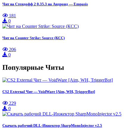
Чит на Стендофф 2 0.35.3 на Андроид — Empasis
181
0
Чит на Counter Strike: Source (КСС)
206
0
Популярные Читы
CS2 External Чит — VoidWare [Aim, WH, TriggerBot]
229
0
Скачать рабочий DLL-Инжектор SharpMonoInjector v2.5