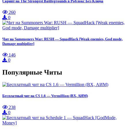
Скрипт на The Strongest Battlegrounds в Роблокс Без Ключа
260
0
Чит на Summoners War: RUSH — SquadHack [Weak enemies, God mode,
Damage multiplier]
146
0
Популярные Читы
Бесплатный чит на CS 1.6 — Vermillion (ВХ, АИМ)
238
0