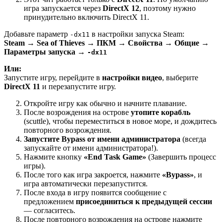
игра запускается через
DirectX 12
, поэтому нужно
принудительно включить DirectX 11.
Добавьте параметр
в настройки запуска Steam:
-dx11
Steam → Sea of Thieves → ПКМ → Свойства → Общие →
Параметры запуска →
-dx11
Или:
Запустите игру, перейдите в
настройки видео
, выберите
DirectX 11
и перезапустите игру.
Откройте игру как обычно и начните плавание.
После возрождения на острове
утопите корабль
(scuttle), чтобы переместиться в новое море, и дождитесь
повторного возрождения.
Запустите Bypass от имени администратора
(всегда
запускайте от имени администратора!).
Нажмите кнопку
«End Task Game»
(Завершить процесс
игры).
После того как игра закроется, нажмите
«Bypass»
, и
игра автоматически перезапустится.
После входа в игру появится сообщение с
предложением
присоединиться к предыдущей сессии
— согласитесь.
После повторного возрождения на острове нажмите