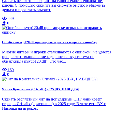
Скачать бесплатный скрипт на Build a Plane в Роблокс без
ключа. С помощью скрипта вы сможете быстро нафармить
деньги и прокачать самолет.
449
0
Ошибка msvcp120.dll при запуске игры: как исправить ошибку
Многие читеры и игроки сталкиваются с ошибкой "не удается
продолжить выполнение кода, поскольку система не
обнаружила msvcp120.dll". Это час...
169
0
Чит на Кристаликс (Cristalix) 2025 [ВХ, НАВОДКА]
Скачать бесплатный чит на популярный СНГ манйкрафт
сервер - Cristalix (кристаликс) в 2025 году. В чите есть ВХ и
Наводка на игроков.