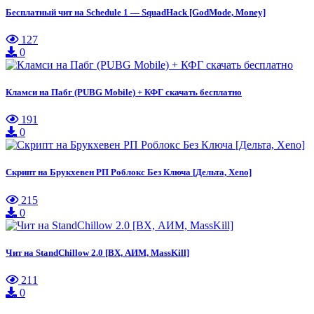
Бесплатный чит на Schedule 1 — SquadHack [GodMode, Money]
127
0
Кламси на Пабг (PUBG Mobile) + КФГ скачать бесплатно
191
0
Скрипт на Брукхевен РП Роблокс Без Ключа [Дельта, Xeno]
215
0
Чит на StandChillow 2.0 [ВХ, АИМ, MassKill]
211
0