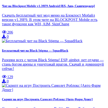
Чит на Blockpost Mobile v1.39F9 Android [ВХ, Аим, Скинченджер]
Скачать бесплатный чит мод меню на Блокпост Мобайл
версии v1.39F9. В этом чите на BLOCKPOST Mobile есть
такие функции как WH, AIM, SkinChang
206
0
Бесплатный чит на Black Stigma — SquadHack
Разорви всех c читом Black Stigma! ESP, aimbot, нет отдачи —
стань богом арены и уничтожай врагов. Скачай и доминируй
сейчас!
129
0
Скрипт на игру Построить Самолет Роблокс [Авто Фарм Денег]