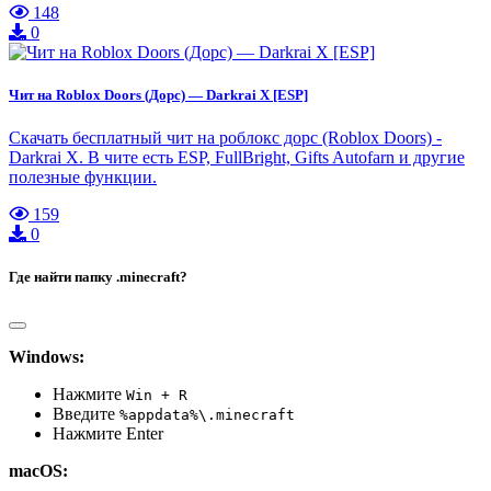
148
0
Чит на Roblox Doors (Дорс) — Darkrai X [ESP]
Скачать бесплатный чит на роблокс дорс (Roblox Doors) -
Darkrai X. В чите есть ESP, FullBright, Gifts Autofarn и другие
полезные функции.
159
0
Где найти папку .minecraft?
Windows:
Нажмите
Win + R
Введите
%appdata%\.minecraft
Нажмите Enter
macOS: